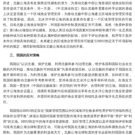
所述，北极公海具有发展商业性捕鱼的潜力，为推动北极中部公海形成区域渔业组织或
安排提供了现实条件；另一方面，《中北渔业协定》指出其最终需要在科学证据的基础
上决定是否建立一个区域渔业管理安排，为推动北极中部公海建立区域渔业管理安排提
供了制度基础。因此，北冰洋中部公海的渔业发展存在建立一个区域管理安排的可能
性。目前北极公海渔业制度中，环境影响评价制度的规定并不清晰。虽然《鱼类种群协
定》第5条(d)项指出评估捕鱼、其他人类活动及环境因素对目标种群和属于同一生态系统
的物种或与目标种群相关或从属种群的物种的影响，但对于评估的标准、程序等方面并
未作出详细具体的规定。未来建立的区域渔业管理安排可能援引BBNJ协定关于环境影响
评价的规定，继而影响我国在北极公海渔业活动的开展。
三、我国的应对策略
我国以
“认识北极、保护北极、利用北极和参与治理北极，维护各国和国际社会在北
极的共同利益，推动北极的可持续发展”
为基本政策目标。认识北极的关键在于我国在北
极开展科研活动，为利用北极、保护北极和参与治理北极提供数据支撑。在科研方面，
我国积极推动北极科学考察和研究，坚持各国在北冰洋公海享有科研自由。在渔业方
面，我国一贯坚持《中国的北极政策》所言明的
“科学养护、合理利用”的立场。我国在北
冰洋公海渔业议题上，强调所有国家均应依据国际法享有在北冰洋公海进行渔业资源研
究与开发利用的权利，并需同时肩负起维护渔业资源可
持续性及保护海洋生态系统的责
任。
我国指出
BBNJ协定应在“国家管辖范围以外区域海洋生物多样性养护和可持续利用之
间保持合理平衡”,体现出我国对国家管辖范围外海洋生物资源养护秉持平衡“养护”和“利
用”的立场。BBNJ协定中的海洋遗传资源制度、划区管理工具制度以及环境影响评价制度
与现有北极公海法律制度的互动，可能会对我国在北极公海的科研自由和捕鱼自由产生
限制。我国作为北极重要的利益攸关方，北极公海法律制度的变化会影响到我国在北极