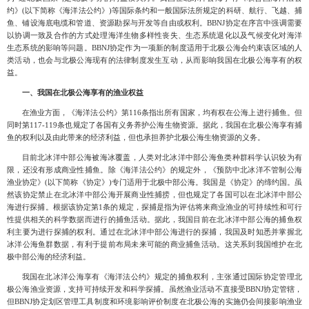
约》(以下简称《海洋法公约》)等国际条约和一般国际法所规定的科研、航行、飞越、捕
鱼、铺设海底电缆和管道、资源勘探与开发等自由或权利。BBNJ协定在序言中强调需要
以协调一致及合作的方式处理海洋生物多样性丧失、生态系统退化以及气候变化对海洋
生态系统的影响等问题。BBNJ协
定作为一项新的制度适用于北极公海会约束该区域的人
类活动，也会与北极公海现有的法律制度发生互动，从而影响我国在北极公海享有的权
益。
一、
我国在北极公海享有的渔业权益
在渔业方面，《海洋法公约》第
116条指出所有国家，均有权在公海上进行捕鱼。但
同时第117
-
119条也规定了各国有义务养护公海生物资源。据此，我国在北极公海享有捕
鱼的权利以及由此带来的经济利益，但也承担养护北极公海生物资源的义务。
目前北冰洋中部公海被海冰覆盖，人类对北冰洋中部公海鱼类种群科学认识较为有
限，还没有形成商业性捕鱼。除《海洋法公约》的规定外，《预防中北冰洋不管制公海
渔业协定》
(以下简称《协定》)
专门适用于北极中部公海。我国是《协定》的缔约国。虽
然该协定禁止在北冰洋中部公海开展商业性捕捞，但也规定了各国可以在北冰洋中部公
海进行探捕。根据该协定第
1条的规定，探捕是指为评估将来商业渔业的可持续性和可行
性提供相关的科学数据而进行的捕鱼活动。据此，我国目前在北冰洋中部公海的捕鱼权
利主要为进行探捕的权利。通过在北冰洋中部公海进行的探捕，我国及时知悉并掌握北
冰洋公海鱼群数据，有利于提前布局未来可能的商业捕鱼活动。这关系到我国维护在北
极中部公海的经济利益。
我国在北冰洋公海享有《海洋法公约》规定的捕鱼权利，主张通过国际协定管理北
极公海渔业资源，支持可持续开发和科学探捕。虽然渔业活动不直接受
BBNJ协定管辖，
但BBNJ协定划区管理工具制度和环境影响评价制度在北极公海的实施仍会间接影响渔业