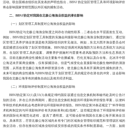
活动。联合国粮农组织在其发表的声明也指出，BBNJ 协定划区管理工具和环境影响评价
将会影响国家管辖范围以外区域的捕鱼活动。
二、
BBNJ协定对我国在北极公海渔业权益的潜在影响
（一）划区管理工具制度对公海渔业权益的影响
BBNJ协定与北极公海渔业制度之间存在功能性联系，二者会在水平层面发生互动。
例如，BBNJ协定划区管理工具制度的实施会间接影响北极公海渔业制度的施行。通过划
区管理工具养护渔业资源是相关国际组织的常见做法。例如，东北大西洋渔业委员会对
底层捕捞活动采取了划区管理措施。BBNJ协定强调对风险预防方法和生态系统方法的运
用。在划区管理工具的提案、调整养护措施时均需要考虑风险预防方法和生态系统方
法。目前北极的商业性捕鱼活动主要集中在挪威海、巴伦支海以及白令海。北冰洋中部
公海还未开展商业捕鱼，仅有探捕活动。但是气候变化会直接影响北极生物种群的洄游
范围，从而改变北极公海鱼类种群资源分布，使北极公海具有开展商业性捕鱼的潜力。
未来可能的商业性捕鱼与BBNJ协定关于划区管理工具的规定存在潜在的冲突，这会影响
我国在北极公海享有的捕鱼自由以及相关经济利益。
（二）环境影响评价制度对公海渔业权益的影响
BBNJ协定第32(1)及33(3)条规定缔约国应该通过信息交换机制和秘书处及时公告计
划的活动，并在公共协商期间，通过信息交换机制提供环境影响评价报告草案，以便科
学和技术机构有机会考虑和评估环境影响评价报告。BBNJ协定第38条还规定了“科学和技
术机构制定的与环境影响评价有关的标准和(或)指南”。这些规定推动了环境影响评价标
准的国际化和规范化进程，提高了透明度。这可能会影响我国在北极公海开展渔业活
动。具体而言，尽管北极公海区域尚未有专门的区域渔业管理组织规范和管理该区域的
渔业活动，但存在推动区域渔业组织或安排形成的现实条件和制度基础。一方面，如前