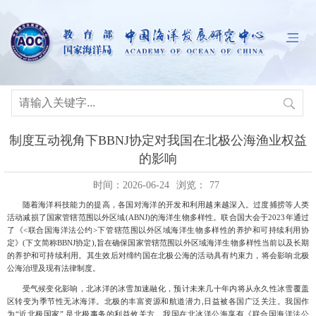
制度互动视角下BBNJ协定对我国在北极公海渔业权益
的影响
时间：2026-06-24
浏览：
77
随着海洋科技能力的提高，各国对海洋的开发和利用越来越深入。过度捕捞等人类
活动减损了国家管辖范围以外区域
(ABNJ)的海洋生物多样性。联合国大会于2023年通过
了《<联合国海洋法公约>下管辖范围以外区域海洋生物多样性的养护和可持续利用协
定》(下文简称BBNJ协定),旨在确保国家管辖范围以外区域海洋生物多样性当前以及长期
的养护和可持续利用。其生效后对缔约国在北极公海的活动具有约束力，将会影响北极
公海治理及现有法律制度。
受气候变化影响，北冰洋的冰雪加速融化，预计未来几十年内将从永久性冰雪覆盖
区转变为季节性无冰海洋
。北极的丰富资源和航道潜力
,日益被各国广泛关注。我国作
为“近北极国家”,是北极事务的利益攸关方。我国在北冰洋公海享有《联合国海洋法公