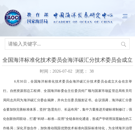
全国海洋标准化技术委员会海洋碳汇分技术委员会成立
时间：2026-07-02
浏览：
38
6
月
30
日，全国海洋标准化技术委员会海洋碳汇分技术委员会成立大会在京举
行。自然资源部总工程师、全国海洋标委会主任委员何广顺与国家市场监管总局有关司
局同志共同为海洋碳汇分委会揭牌，并向主任委员颁发证书。会议强调，海洋碳汇分委
会要加快完善标准体系，坚持
“
急需先行、长远布局
”
，集中力量推进关键标准制修订；强
化创新协同联动，打通
“
科研
—
标准
—
应用
”
全链条转化通道，形成产学研用深度融合的工
作格局；深化开放合作，加快推动我国优势技术标准向国际标准转化，为全球海洋治理