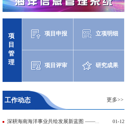
项目申报
立项明细
项
目
管
理
项目评审
研究成果
工作动态
更多>>
01-12
深耕海南海洋事业共绘发展新蓝图 ——中...